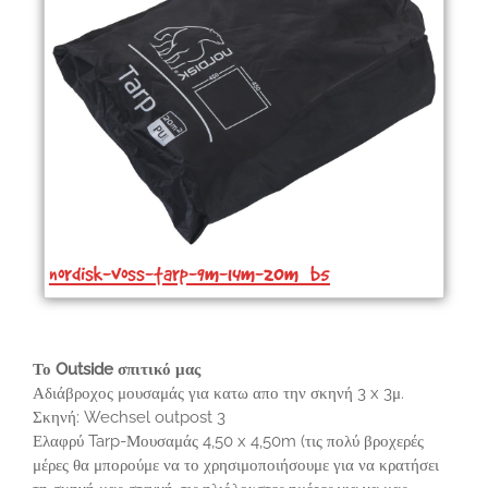
nordisk-voss-tarp-9m-14m-20m_b5
Το Outside σπιτικό μας
Αδιάβροχος μουσαμάς για κατω απο την σκηνή 3 x 3μ.
Σκηνή: Wechsel outpost 3
Ελαφρύ Tarp-Μουσαμάς 4,50 x 4,50m (τις πολύ βροχερές
μέρες θα μπορούμε να το χρησιμοποιήσουμε για να κρατήσει