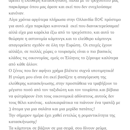
αρέσει η ελεύθερη κατασκήνωση, παλιά με το τροχόσπιτο μας
παρκάραμε όπου μας άρεσε και εκεί που δεν ενοχλούσαμε
κανέναν.
Λίγα χρόνια αργότερα πλήρωσα στην Ολλανδία 80€ πρόστιμο
για αυτό..είχα παρκάρει κανονικά εκεί που διανυκτερεύσαμαι!
αλλά είχα μια καρέκλα έξω από το τροχόσπιτο, και αυτό το
θεώρησε η αστυνομία κάμπινγκ.και το ελεύθερο κάμπινγκ
απαγορεύετε σχεδόν σε όλη την Ευρώπη.. Οι εποχές έχουν
αλλάξει, σε πολλές χώρες ο τουρισμός είναι ο πιο βασικός
κλάδος τις οικονομίας, εμείς οι Έλληνες το ξέρουμε καλύτερα
από κάθε άλλον.
Ο ξένος που δεν αφήνει χρήμα βλέπετε συχνά υποτιμητικά!
Η γνώμη μου είναι ότι εκεί βασίζετε η απαγόρευση της
ελεύθερης κατασκήνωσης..στην προσπάθεια να τραβήξουν το
μέγιστο ποσό από τον ταξιδιώτη και τον τουρίστα..και βέβαια
να φιλτράρουν έτσι τους οικονομικά αδύνατους..αυτούς δεν
τους θέλει κανένας.. καλοκαιριάτικα να πιάνουν ένα τραπέζι με
3 άτομα για μια σαλάτα και μια μερίδα πατάτες;!
Την σήμερον ημέρα έχει χαθεί εντελώς η ρομαντικότητα της
κατασκήνωσης!
Τα κάμπινγκ σε βάζουν σε μια σειρά, σου δίνουν ρεύμα,