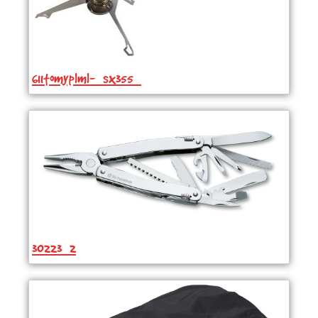
611tomyplml-_sx355_
30223_2