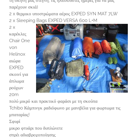
τη σκηνή μας στεγνή, τις ηλιόλουστες ημέρες για να μας
παρέχουν σκιά)
2 x θερμικο υποστρώματα αέρος EXPED SYN MAT 7LW
2 x Sleeping Bags EXPED VERSA 600 L+M
2 x
καρέκλες
Chair One
von
Helinox
αιώρα
EXPED
σκοινί για
άπλωμα
ρούχων
20m
πολύ μικρό και πρακτικό φαράσι με τη σκούπα
Tchibo Κάμπινγκ ραδιόφωνο με μανιβέλα για φωρτωμα τις
μπαταρίας!
Σφυρί
μικρο φτυάρι που δυπλώνετε
σπρέι αδιαβροχοποίησης