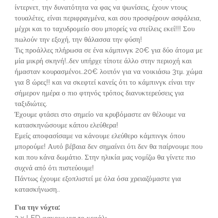
ίντερνετ, την δυνατότητα να φας να ψωνίσεις, έχουν ντους
τουαλέτες, είναι περιφραγμένα, και σου προσφέρουν ασφάλεια,
μέχρι και το ταχυδρομείο σου μπορείς να στείλεις εκεί!!! Σου
πωλούν την εξοχή, την θάλασσα την φύση!
Τις προάλλες πλήρωσα σε ένα κάμπινγκ 20€ για δύο άτομα με
μία μικρή σκηνή!..δεν υπήρχε τίποτε άλλο στην περιοχή και
ήμασταν κουρασμένοι..20€ λοιπόν για να νοικιάσω 3τμ. χώμα
για 8 ώρες!! και να σκεφτεί κανείς ότι το κάμπινγκ είναι την
σήμερον ημέρα ο πιο φτηνός τρόπος διανυκτερεύσεις για
ταξιδιώτες.
Έχουμε φτάσει στο σημείο να κρυβόμαστε αν θέλουμε να
κατασκηνώσουμε κάπου ελεύθερα!
Εμείς αποφασίσαμε να κάνουμε ελεύθερο κάμπινγκ όπου
μπορούμε! Αυτό βέβαια δεν σημαίνει ότι δεν θα παίρνουμε που
και που κάνα δωμάτιο. Στην ηλικία μας νομίζω θα γίνετε πιο
συχνά από ότι πιστεύουμε!
Πάντως έχουμε εξοπλιστεί με όλα όσα χρειαζόμαστε για
κατασκήνωση..
Για την νύχτα:
2 x LED φακους για το κεφάλι