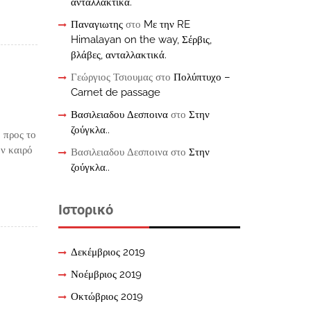
ανταλλακτικά.
Παναγιωτης
στο
Mε την RE
Himalayan on the way, Σέρβις,
βλάβες, ανταλλακτικά.
Γεώργιος Τσιουμας
στο
Πολύπτυχο –
Carnet de passage
Βασιλειαδου Δεσποινα
στο
Στην
ζούγκλα..
 προς το
ον καιρό
Βασιλειαδου Δεσποινα
στο
Στην
ζούγκλα..
Ιστορικό
Δεκέμβριος 2019
Νοέμβριος 2019
Οκτώβριος 2019