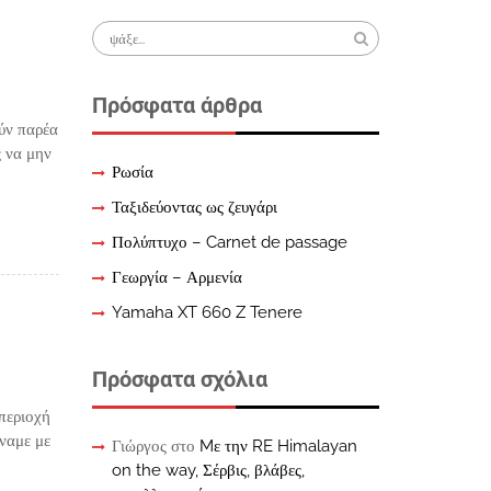
Search
for:
Πρόσφατα άρθρα
ούν παρέα
ς να μην
Ρωσία
Ταξιδεύοντας ως ζευγάρι
Πολύπτυχο – Carnet de passage
Γεωργία – Αρμενία
Yamaha XT 660 Z Tenere
Πρόσφατα σχόλια
περιοχή
άναμε με
Γιώργος
στο
Mε την RE Himalayan
on the way, Σέρβις, βλάβες,