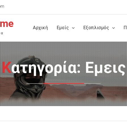
om
ime
Αρχική
Εμείς
Εξοπλισμός
Π
τα
Κατηγορία: Εμεις