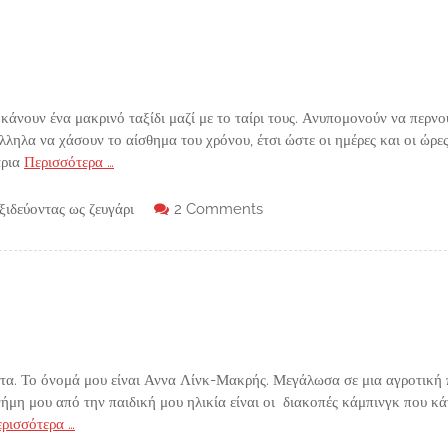
κάνουν ένα μακρινό ταξίδι μαζί με το ταίρι τους. Ανυπομονούν να περν
λληλα να χάσουν το αίσθημα του χρόνου, έτσι ώστε οι ημέρες και οι ώρε
άρια
Περισσότερα …
ξιδεύοντας ως ζευγάρι
2 Comments
τα. Το όνομά μου είναι Αννα Λίνκ-Μακρής. Μεγάλωσα σε μια αγροτική 
νήμη μου από την παιδική μου ηλικία είναι οι διακοπές κάμπινγκ που κ
ρισσότερα …