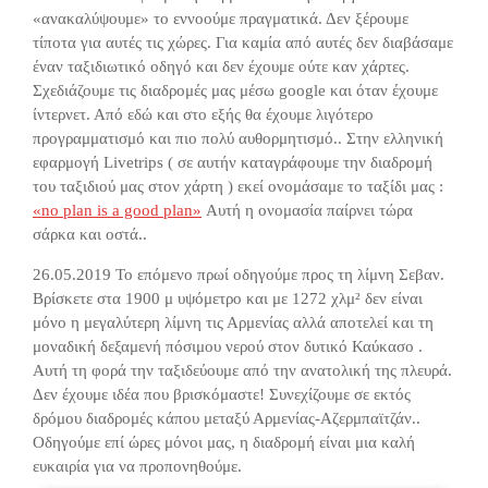
«ανακαλύψουμε» το εννοούμε πραγματικά. Δεν ξέρουμε
τίποτα για αυτές τις χώρες. Για καμία από αυτές δεν διαβάσαμε
έναν ταξιδιωτικό οδηγό και δεν έχουμε ούτε καν χάρτες.
Σχεδιάζουμε τις διαδρομές μας μέσω google και όταν έχουμε
ίντερνετ. Από εδώ και στο εξής θα έχουμε λιγότερο
προγραμματισμό και πιο πολύ αυθορμητισμό.. Στην ελληνική
εφαρμογή Livetrips ( σε αυτήν καταγράφουμε την διαδρομή
του ταξιδιού μας στον χάρτη ) εκεί ονομάσαμε το ταξίδι μας :
«no plan is a good plan»
Αυτή η ονομασία παίρνει τώρα
σάρκα και οστά..
26.05.2019 Το επόμενο πρωί οδηγούμε προς τη λίμνη Σεβαν.
Βρίσκετε στα 1900 μ υψόμετρο και με 1272 χλμ² δεν είναι
μόνο η μεγαλύτερη λίμνη τις Αρμενίας αλλά αποτελεί και τη
μοναδική δεξαμενή πόσιμου νερού στον δυτικό Καύκασο .
Αυτή τη φορά την ταξιδεύουμε από την ανατολική της πλευρά.
Δεν έχουμε ιδέα που βρισκόμαστε! Συνεχίζουμε σε εκτός
δρόμου διαδρομές κάπου μεταξύ Αρμενίας-Αζερμπαϊτζάν..
Οδηγούμε επί ώρες μόνοι μας, η διαδρομή είναι μια καλή
ευκαιρία για να προπονηθούμε.