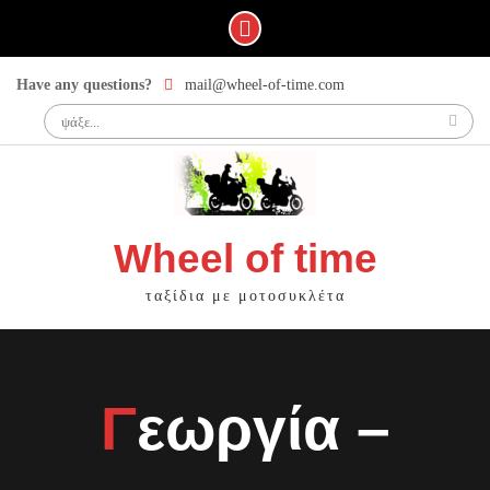
Skip
Have any questions?
mail@wheel-of-time.com
to
Search
content
for:
Wheel of time
ταξίδια με μοτοσυκλέτα
Γεωργία –