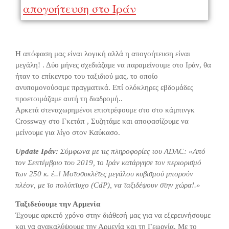
απογοήτευση στο Ιράν
Η απόφαση μας είναι λογική αλλά η απογοήτευση είναι
μεγάλη! . Δύο μήνες σχεδιάζαμε να παραμείνουμε στο Ιράν, θα
ήταν το επίκεντρο του ταξιδιού μας, το οποίο
ανυπομονούσαμε πραγματικά. Επί ολόκληρες εβδομάδες
προετοιμάζαμε αυτή τη διαδρομή..
Αρκετά στεναχωρημένοι επιστρέφουμε στο στο κάμπινγκ
Crossway στο Γκετάπ , Συζητάμε και αποφασίζουμε να
μείνουμε για λίγο στον Καύκασο.
Update Ιράν:
Σύμφωνα με τις πληροφορίες του ADAC: «Από
τον Σεπτέμβριο του 2019, το Ιράν κατάργησε τον περιορισμό
των 250 κ. έ..! Μοτοσυκλέτες μεγάλου κυβισμού μπορούν
πλέον, με το πολύπτυχο (CdP), να ταξιδέψουν στην χώρα!.»
Ταξιδεύουμε την Αρμενία
Έχουμε αρκετό χρόνο στην διάθεσή μας για να εξερευνήσουμε
και να ανακαλύψουμε την Αρμενία και τη Γεωργία. Με το