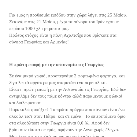
Για εμάς η προθεσμία εισόδου στην χώρα λήγει στις 25 Μαΐου.
Ξεκινάμε στις 21 Μαΐου, μέχρι τα σύνορα του Ιράν έχουμε
περίπου 1000 χλμ μπροστά μας.
Πρώτος στόχος είναι η πόλη Αχαλτσίχε που βρίσκετε στα
σύνορα Γεωργίας και Αρμενίας!
Η πρώτη επαφή με την αστυνομία τις Γεωργίας
Σε ένα μικρό χωριό, προσπερνάμε 2 φορτωμένα φορτηγά, και
λίγα λεπτά αργότερα μας σταματάει ένα περιπολικό.
Είναι η πρώτη επαφή με την Αστυνομία τις Γεωργίας. Εδώ δεν
αντιμιλάμε δεν τους πάμε κόντρα αλλά παραμένουμε φιλικοί
και διπλωματικοί..
Παρακαλώ φυσήξτε! Το πρώτο πράγμα που κάνουν είναι ένα
αλκοόλ τεστ στον Πέτρο, και σε εμένα. Το επιτρεπόμενο όριο
στα αλκοόλτεστ στην Γεωργία είναι 0,0 ‰. Αφού δεν
βρίσκουν τίποτα σε εμάς, αφήνουν την Αννα χωρίς έλεγχο.
Μας λένε ότι το πρόστιμο για προσπέραση μέσα σε