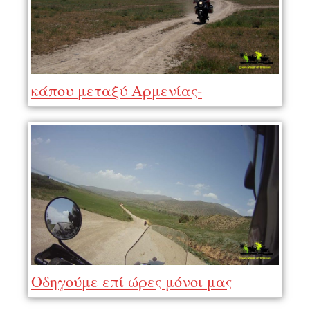
κάπου μεταξύ Αρμενίας-
Αζερμπαϊτζάν
Οδηγούμε επί ώρες μόνοι μας