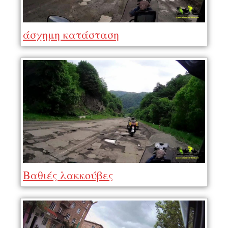
άσχημη κατάσταση
Βαθιές λακκούβες