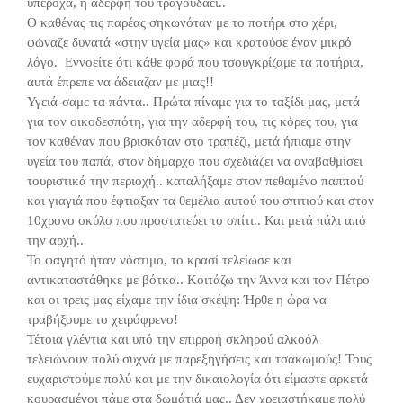
υπέροχα, η αδερφή του τραγουδάει..
Ο καθένας τις παρέας σηκωνόταν με το ποτήρι στο χέρι,
φώναζε δυνατά «στην υγεία μας» και κρατούσε έναν μικρό
λόγο. Εννοείτε ότι κάθε φορά που τσουγκρίζαμε τα ποτήρια,
αυτά έπρεπε να άδειαζαν με μιας!!
Υγειά-σαμε τα πάντα.. Πρώτα πίναμε για το ταξίδι μας, μετά
για τον οικοδεσπότη, για την αδερφή του, τις κόρες του, για
τον καθέναν που βρισκόταν στο τραπέζι, μετά ήπιαμε στην
υγεία του παπά, στον δήμαρχο που σχεδιάζει να αναβαθμίσει
τουριστικά την περιοχή.. καταλήξαμε στον πεθαμένο παππού
και γιαγιά που έφτιαξαν τα θεμέλια αυτού του σπιτιού και στον
10χρονο σκύλο που προστατεύει το σπίτι.. Και μετά πάλι από
την αρχή..
Το φαγητό ήταν νόστιμο, το κρασί τελείωσε και
αντικαταστάθηκε με βότκα.. Κοιτάζω την Άννα και τον Πέτρο
και οι τρεις μας είχαμε την ίδια σκέψη: Ήρθε η ώρα να
τραβήξουμε το χειρόφρενο!
Τέτοια γλέντια και υπό την επιρροή σκληρού αλκοόλ
τελειώνουν πολύ συχνά με παρεξηγήσεις και τσακωμούς! Τους
ευχαριστούμε πολύ και με την δικαιολογία ότι είμαστε αρκετά
κουρασμένοι πάμε στα δωμάτιά μας.. Δεν χρειαστήκαμε πολύ