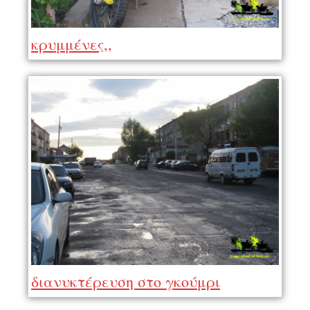
κρυμμένες,,
διανυκτέρευση στο γκούμρι