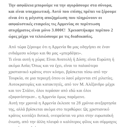
Την ασφάλεια μπορούμε να την αγοράσουμε στα σύνορα,
και είναι υποχρεωτική. Αυτό που επίσης πρέπει να ξέρουμε
είναι ότι η μέγιστη αποζημίωση που πληρώνουν οι
ασφαλιστικές εταιρείες τις Αρμενίας σε περίπτωση
ατυχήματος είναι μόνο 3.000€! Χρειαστήκαμε περίπου 2
ώρες μέχρι να τελειώσουμε με τις διαδικασίες.
Από τώρα ξέρουμε ότι η Αρμενία θα μας οδηγήσει σε έναν
ενδιάμεσο κόσμο και θα μας «μπερδέψει».
Τι είναι αυτή η χώρα; Είναι Ανατολή ή Δύση; είναι Ευρώπη ή
ακόμα Ασία; Όπως και να έχει, είναι το παλαιότερο
χριστιανικό κράτος στον κόσμο, βρίσκεται πίσω από την
Τουρκία, σε μια περιοχή όπου οι λαοί μάχονται επί χιλιετίες.
Αυτοκρατορίες και κατακτητές, από τον Μ. Αλέξανδρο μέχρι
και τον Στάλιν, όλοι περάσαν από εδώ και όλοι
εξαφανίστηκαν.. η Αρμενία όμως παρέμεινε.
Αυτή την χρονιά η Αρμενία έκλεισε τα 28 χρόνια ανεξαρτησία
της, αλλά βρίσκεται ακόμα στο περιθώριο: Ως χριστιανικό
κράτος κοιτάζει δυτικά, ονειρεύεται να μπει στην ευρωπαϊκή
ένωση, από την άλλη πλευρά ο καλύτερος φίλος και σύμμαχος