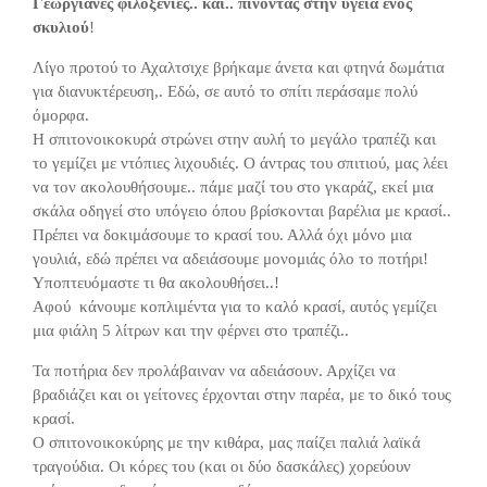
Γεωργιανές φιλοξενίες.. και.. πίνοντας στην υγειά ενός
σκυλιού
!
Λίγο προτού το Αχαλτσιχε βρήκαμε άνετα και φτηνά δωμάτια
για διανυκτέρευση,. Εδώ, σε αυτό το σπίτι περάσαμε πολύ
όμορφα.
Η σπιτονοικοκυρά στρώνει στην αυλή το μεγάλο τραπέζι και
το γεμίζει με ντόπιες λιχουδιές. Ο άντρας του σπιτιού, μας λέει
να τον ακολουθήσουμε.. πάμε μαζί του στο γκαράζ, εκεί μια
σκάλα οδηγεί στο υπόγειο όπου βρίσκονται βαρέλια με κρασί..
Πρέπει να δοκιμάσουμε το κρασί του. Αλλά όχι μόνο μια
γουλιά, εδώ πρέπει να αδειάσουμε μονομιάς όλο το ποτήρι!
Υποπτευόμαστε τι θα ακολουθήσει..!
Αφού κάνουμε κοπλιμέντα για το καλό κρασί, αυτός γεμίζει
μια φιάλη 5 λίτρων και την φέρνει στο τραπέζι..
Τα ποτήρια δεν προλάβαιναν να αδειάσουν. Αρχίζει να
βραδιάζει και οι γείτονες έρχονται στην παρέα, με το δικό τους
κρασί.
Ο σπιτονοικοκύρης με την κιθάρα, μας παίζει παλιά λαϊκά
τραγούδια. Οι κόρες του (και οι δύο δασκάλες) χορεύουν