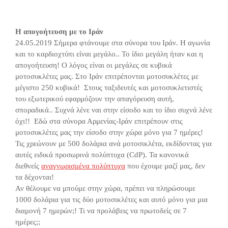
Η απογοήτευση με το Ιράν
24.05.2019 Σήμερα φτάνουμε στα σύνορα του Ιράν. Η αγωνία
και το καρδιοχτύπι είναι μεγάλο.. Το ίδιο μεγάλη ήταν και η
απογοήτευση! Ο λόγος είναι οι μεγάλες σε κυβικά
μοτοσυκλέτες μας. Στο Ιράν επιτρέπονται μοτοσυκλέτες με
μέγιστο 250 κυβικά! Στους ταξιδευτές και μοτοσυκλετιστές
του εξωτερικού εφαρμόζουν την απαγόρευση αυτή,
σποραδικά.. Συχνά λένε ναι στην είσοδο και το ίδιο συχνά λένε
όχι!! Εδώ στα σύνορα Αρμενίας-Ιράν επιτρέπουν στις
μοτοσυκλέτες μας την είσοδο στην χώρα μόνο για 7 ημέρες!
Τις χρεώνουν με 500 δολάρια ανά μοτοσικλέτα, εκδίδοντας για
αυτές ειδικά προσωρινά πολύπτυχα (CdP). Τα κανονικά
διεθνείς
αναγνωρισμένα πολύπτυχα
που έχουμε μαζί μας, δεν
τα δέχονται!
Αν θέλουμε να μπούμε στην χώρα, πρέπει να πληρώσουμε
1000 δολάρια για τις δύο μοτοσικλέτες και αυτό μόνο για μια
διαμονή 7 ημερών;! Τι να προλάβεις να πρωτοδείς σε 7
ημέρες;;